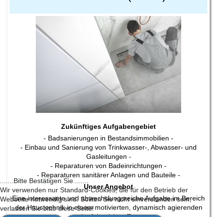
Zukünftiges Aufgabengebiet
- Badsanierungen in Bestandsimmobilien -
- Einbau und Sanierung von Trinkwasser-, Abwasser- und
Gasleitungen -
- Reparaturen von Badeinrichtungen -
- Reparaturen sanitärer Anlagen und Bauteile -
.......Bitte Bestätigen Sie........
Unser Angebot
Wir verwenden nur Standard-Cookies, die für den Betrieb der
Eine interessante und abwechslungsreiche Aufgabe im Bereich
Webseite notwendig sind. Sollten Sie nicht einverstanden sein,
der Haustechnik in einem motivierten, dynamisch agierenden
verlassen Sie bitte diese Seite!
und erfolgreichen Team.