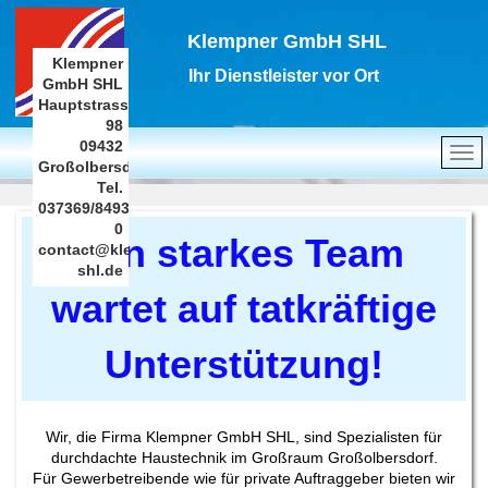
Klempner GmbH SHL
Klempner
Ihr Dienstleister vor Ort
GmbH SHL
Hauptstrasse
98
09432
Großolbersdorf
Tel.
037369/8493-
0
Ein starkes Team
contact@klempner-
shl.de
wartet auf tatkräftige
Unterstützung!
Wir, die Firma Klempner GmbH SHL, sind Spezialisten für
durchdachte Haustechnik im Großraum Großolbersdorf.
Für Gewerbetreibende wie für private Auftraggeber bieten wir