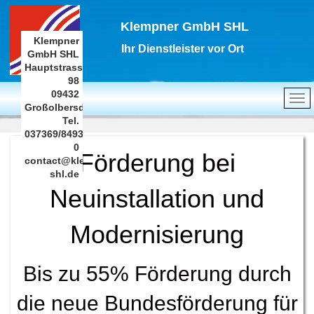
Klempner GmbH SHL
Klempner
Ihr Dienstleister vor Ort
GmbH SHL
Hauptstrasse
98
09432
Großolbersdorf
Tel.
037369/8493-
0
Förderung bei
contact@klempner-
shl.de
Neuinstallation und
Modernisierung
Bis zu 55% Förderung durch
die neue Bundesförderung für