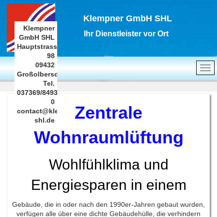
Klempner GmbH SHL
Klempner
Ihr Dienstleister vor Ort
GmbH SHL
Hauptstrasse
98
09432
Großolbersdorf
Tel.
037369/8493-
0
Zentrale
contact@klempner-
shl.de
Wohnraumlüftung
Wohlfühlklima und
Energiesparen in einem
Gebäude, die in oder nach den 1990er-Jahren gebaut wurden,
verfügen alle über eine dichte Gebäudehülle, die verhindern