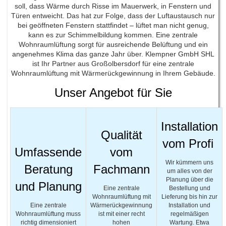
soll, dass Wärme durch Risse im Mauerwerk, in Fenstern und
Türen entweicht. Das hat zur Folge, dass der Luftaustausch nur
bei geöffneten Fenstern stattfindet – lüftet man nicht genug,
kann es zur Schimmelbildung kommen. Eine zentrale
Wohnraumlüftung sorgt für ausreichende Belüftung und ein
angenehmes Klima das ganze Jahr über. Klempner GmbH SHL
ist Ihr Partner aus Großolbersdorf für eine zentrale
Wohnraumlüftung mit Wärmerückgewinnung in Ihrem Gebäude.
Unser Angebot für Sie
Installation
Qualität
vom Profi
Umfassende
vom
Wir kümmern uns
Beratung
Fachmann
um alles von der
Planung über die
und Planung
Eine zentrale
Bestellung und
Wohnraumlüftung mit
Lieferung bis hin zur
Eine zentrale
Wärmerückgewinnung
Installation und
Wohnraumlüftung muss
ist mit einer recht
regelmäßigen
richtig dimensioniert
hohen
Wartung. Etwa