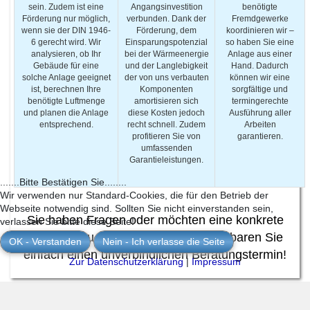
sein. Zudem ist eine
Angangsinvestition
benötigte
Förderung nur möglich,
verbunden. Dank der
Fremdgewerke
wenn sie der DIN 1946-
Förderung, dem
koordinieren wir –
6 gerecht wird. Wir
Einsparungspotenzial
so haben Sie eine
analysieren, ob Ihr
bei der Wärmeenergie
Anlage aus einer
Gebäude für eine
und der Langlebigkeit
Hand. Dadurch
solche Anlage geeignet
der von uns verbauten
können wir eine
ist, berechnen Ihre
Komponenten
sorgfältige und
benötigte Luftmenge
amortisieren sich
termingerechte
und planen die Anlage
diese Kosten jedoch
Ausführung aller
entsprechend.
recht schnell. Zudem
Arbeiten
profitieren Sie von
garantieren.
umfassenden
Garantieleistungen.
.......Bitte Bestätigen Sie........
Wir verwenden nur Standard-Cookies, die für den Betrieb der
Webseite notwendig sind. Sollten Sie nicht einverstanden sein,
Sie haben Fragen oder möchten eine konkrete
verlassen Sie bitte diese Seite!
Beratung zu Ihrem Gebäude? Vereinbaren Sie
OK - Verstanden
Nein - Ich verlasse die Seite
einfach einen unverbindlichen Beratungstermin!
Zur Datenschutzerklärung
|
Impressum